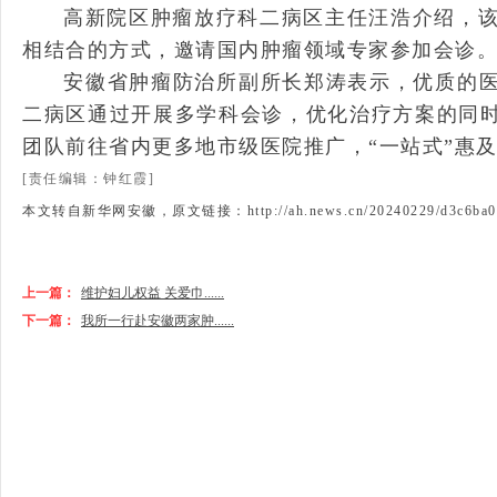
高新院区肿瘤放疗科二病区主任汪浩介绍，该
相结合的方式，邀请国内肿瘤领域专家参加会诊。
安徽省肿瘤防治所副所长郑涛表示，优质的
二病区通过开展多学科会诊，优化治疗方案的同
团队前往省内更多地市级医院推广，“一站式
[责任编辑：钟红霞]
本文转自新华网安徽，原文链接：http://ah.news.cn/20240229/d3c6ba0677f
上一篇：
维护妇儿权益 关爱巾......
下一篇：
我所一行赴安徽两家肿......